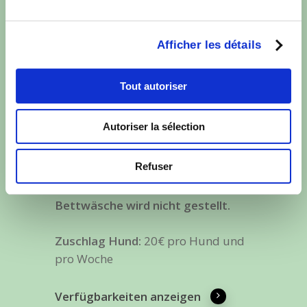
Hauptsaison: 700€
im Juli und August 2026 (W28
bis W35).
Afficher les détails
Kurtaxe 2026 :
1,71€ pro Tag und
Tout autoriser
pro Person über 18 Jahren.
Autoriser la sélection
Die Preise verstehen sich inklusive
Nebenkosten (Wasser, Strom) und
Refuser
Reinigung (ohne Kochecke).
Bettwäsche wird nicht gestellt.
Zuschlag Hund:
20€ pro Hund und
pro Woche
Verfügbarkeiten anzeigen