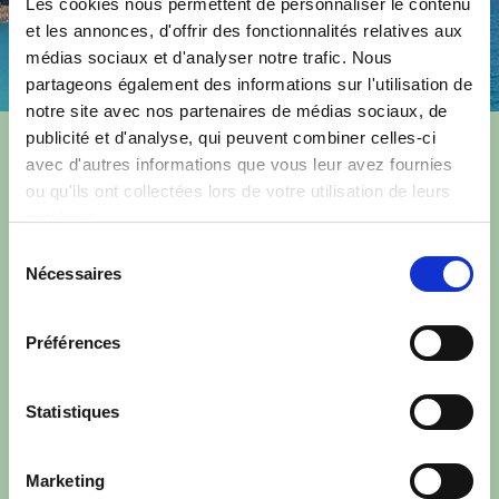
Les cookies nous permettent de personnaliser le contenu
et les annonces, d'offrir des fonctionnalités relatives aux
médias sociaux et d'analyser notre trafic. Nous
partageons également des informations sur l'utilisation de
notre site avec nos partenaires de médias sociaux, de
publicité et d'analyse, qui peuvent combiner celles-ci
Wir vermieten das Ferienhaus „La
avec d'autres informations que vous leur avez fournies
Cachette de la Sardine“
ou qu'ils ont collectées lors de votre utilisation de leurs
services.
wochenweise.
Sélection
Nécessaires
Die Preise variieren je nach
du
consentement
Zeitraum :
Préférences
Nebensaison: 420€
von Ende März bis Anfang Juli
Statistiques
2026 (W14 bis W27) und
in September 2026 (W36 bis
W40).
Marketing