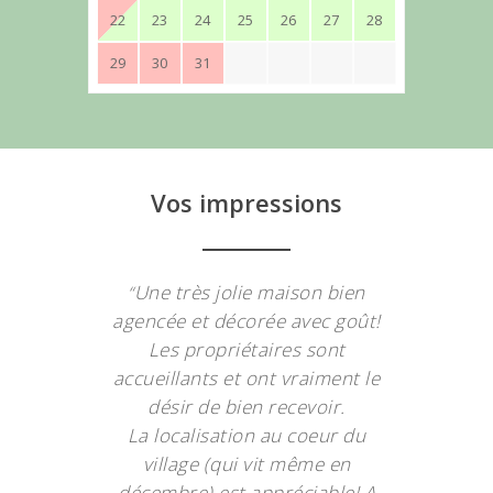
22
23
24
25
26
27
28
29
30
31
Vos impressions
Une très jolie maison bien
“
agencée et décorée avec goût!
Les propriétaires sont
accueillants et ont vraiment le
désir de bien recevoir.
La localisation au coeur du
village (qui vit même en
décembre) est appréciable! A